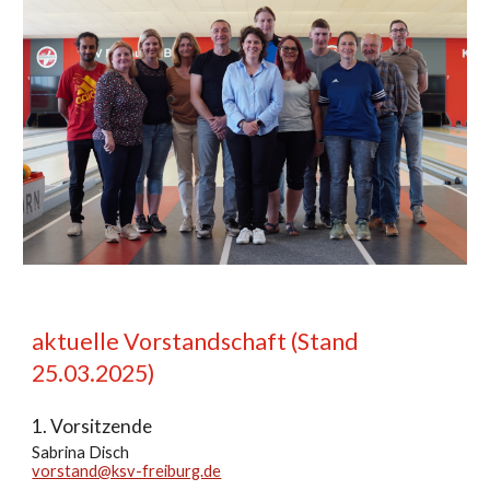
aktuelle Vorstandschaft (Stand
25
.0
3
.202
5
)
1. Vorsitzende
Sabrina Disch
vorstand@ksv-freiburg.de